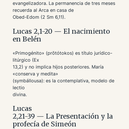
evangelizadora. La permanencia de tres meses
recuerda al Arca en casa de
Obed-Edom (2 Sm 6,11).
Lucas 2,1-20 — El nacimiento
en Belén
«Primogénito» (
prōtótokos
) es título jurídico-
litúrgico (Ex
13,2) y no implica hijos posteriores. María
«conserva y medita»
(
symbállousa
): es la contemplativa, modelo de
lectio
divina
.
Lucas
2,21-39 — La Presentación y la
profecía de Simeón