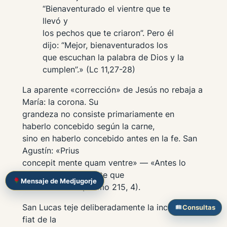
“Bienaventurado el vientre que te
llevó y
los pechos que te criaron”. Pero él
dijo: “Mejor, bienaventurados los
que escuchan la palabra de Dios y la
cumplen”.» (Lc 11,27-28)
La aparente «corrección» de Jesús no rebaja a
María: la corona. Su
grandeza no consiste primariamente en
haberlo concebido según la carne,
sino en haberlo concebido antes en la fe. San
Agustín:
«Prius
concepit mente quam ventre»
— «Antes lo
concibió con la mente que
Mensaje de Medjugorje
con el vientre» (
Sermo
215, 4).
San Lucas teje deliberadamente la inclusión: el
Consultas
fiat
de la