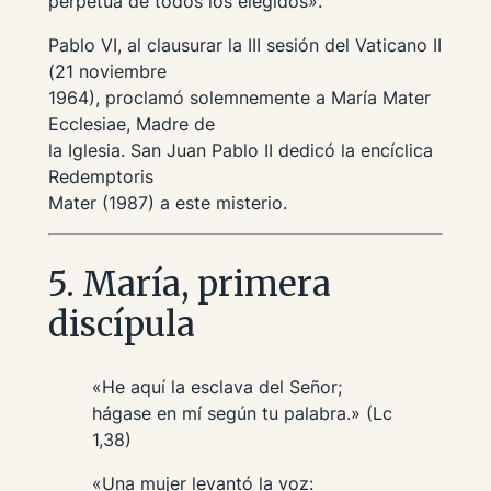
perpetua de todos los elegidos».
Pablo VI, al clausurar la III sesión del Vaticano II
(21 noviembre
1964), proclamó solemnemente a María
Mater
Ecclesiae
, Madre de
la Iglesia. San Juan Pablo II dedicó la encíclica
Redemptoris
Mater
(1987) a este misterio.
5. María, primera
discípula
«He aquí la esclava del Señor;
hágase en mí según tu palabra.» (Lc
1,38)
«Una mujer levantó la voz: