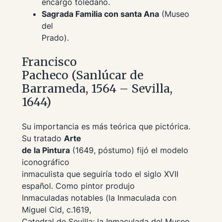
encargo toledano.
Sagrada Familia con santa Ana
(Museo
del
Prado).
Francisco
Pacheco (Sanlúcar de
Barrameda, 1564 – Sevilla,
1644)
Su importancia es más teórica que pictórica.
Su tratado
Arte
de la Pintura
(1649, póstumo) fijó el modelo
iconográfico
inmaculista que seguiría todo el siglo XVII
español. Como pintor produjo
Inmaculadas notables (la
Inmaculada con
Miguel Cid
, c.1619,
Catedral de Sevilla; la
Inmaculada
del Museo