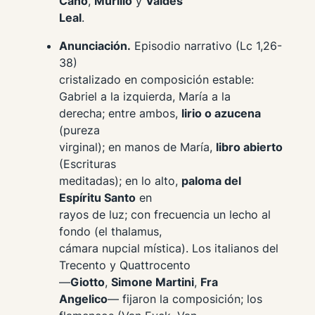
Cano
,
Murillo
y
Valdés
Leal
.
Anunciación.
Episodio narrativo (Lc 1,26-
38)
cristalizado en composición estable:
Gabriel a la izquierda, María a la
derecha; entre ambos,
lirio o azucena
(pureza
virginal); en manos de María,
libro abierto
(Escrituras
meditadas); en lo alto,
paloma del
Espíritu Santo
en
rayos de luz; con frecuencia un lecho al
fondo (el
thalamus
,
cámara nupcial mística). Los italianos del
Trecento y Quattrocento
—
Giotto
,
Simone Martini
,
Fra
Angelico
— fijaron la composición; los