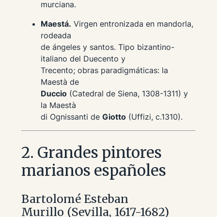
murciana.
Maestá.
Virgen entronizada en mandorla,
rodeada
de ángeles y santos. Tipo bizantino-
italiano del
Duecento
y
Trecento
; obras paradigmáticas: la
Maestà
de
Duccio
(Catedral de Siena, 1308-1311) y
la
Maestà
di Ognissanti
de
Giotto
(Uffizi, c.1310).
2. Grandes pintores
marianos españoles
Bartolomé Esteban
Murillo (Sevilla, 1617-1682)