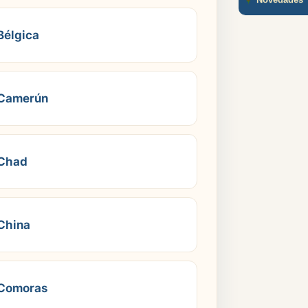
Novedades
Bélgica
Camerún
Chad
China
Comoras