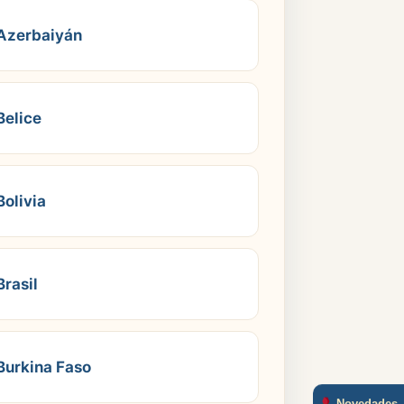
Azerbaiyán
Belice
Bolivia
Brasil
Burkina Faso