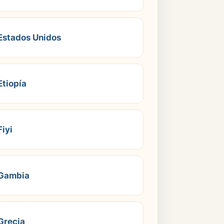
Estados Unidos
Etiopía
Fiyi
Gambia
Grecia