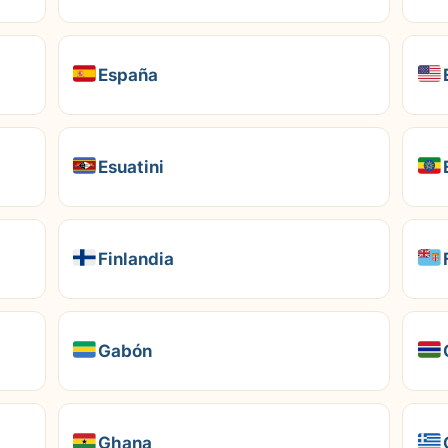
España
Esuatini
Finlandia
Gabón
Ghana