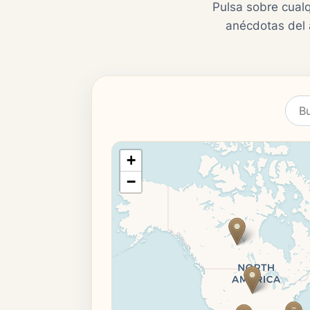
Pulsa sobre cualq
anécdotas del 
+
−