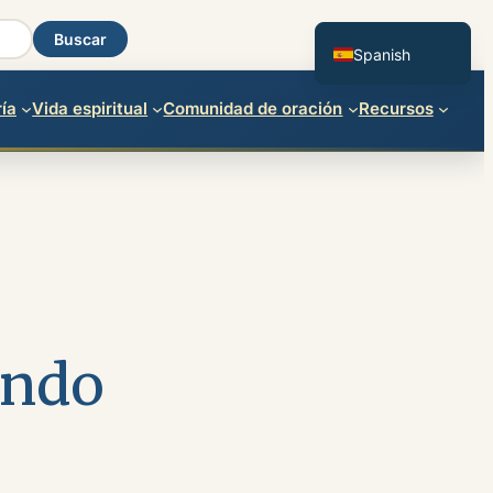
English
Buscar
Spanish
ía
Vida espiritual
Comunidad de oración
Recursos
undo