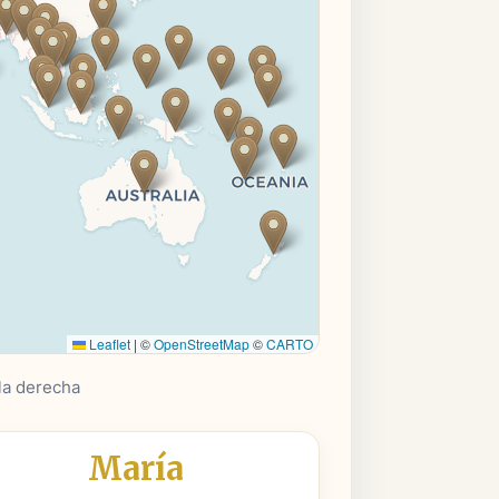
Leaflet
|
©
OpenStreetMap
©
CARTO
la derecha
María