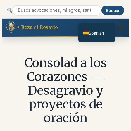
Italian
Buscar
Portuguese
English
Saltar
Reza el Rosario
al
Spanish
contenido
Consolad a los
Corazones —
Desagravio y
proyectos de
oración