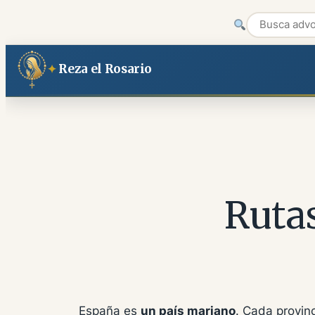
Saltar
Reza el Rosario
al
contenido
Rutas
España es
un país mariano
. Cada provin