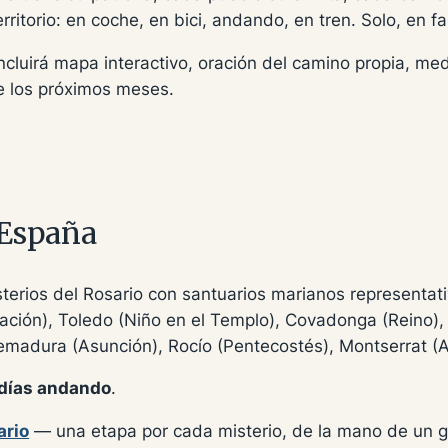
territorio: en coche, en bici, andando, en tren. Solo, en f
ncluirá mapa interactivo, oración del camino propia, med
e los próximos meses.
 España
sterios del Rosario con santuarios marianos representa
nación), Toledo (Niño en el Templo), Covadonga (Reino)
emadura (Asunción), Rocío (Pentecostés), Montserrat (A
días andando
.
ario
— una etapa por cada misterio, de la mano de un g