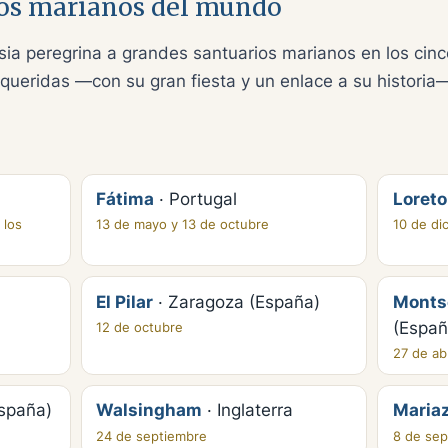
os marianos del mundo
esia peregrina a grandes santuarios marianos en los cin
ueridas —con su gran fiesta y un enlace a su historia—
Fátima
· Portugal
Loreto
 los
13 de mayo y 13 de octubre
10 de di
El Pilar
· Zaragoza (España)
Monts
(Españ
12 de octubre
27 de abr
España)
Walsingham
· Inglaterra
Mariaz
24 de septiembre
8 de sep