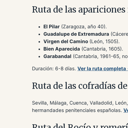
Ruta de las aparicione
El Pilar
(Zaragoza, año 40).
Guadalupe de Extremadura
(Cácere
Virgen del Camino
(León, 1505).
Bien Aparecida
(Cantabria, 1605).
Garabandal
(Cantabria, 1961-65, no
Duración: 6-8 días.
Ver la ruta completa
Ruta de las cofradías 
Sevilla, Málaga, Cuenca, Valladolid, Leó
hermandades penitenciales españolas.
V
Ruta del Rocío y romer