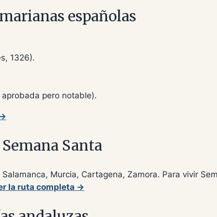
s marianas españolas
s, 1326).
 aprobada pero notable).
 →
de Semana Santa
n, Salamanca, Murcia, Cartagena, Zamora. Para vivir Se
er la ruta completa →
ías andaluzas