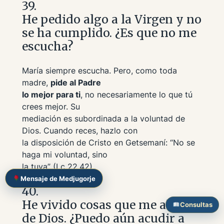
39.
He pedido algo a la Virgen y no
se ha cumplido. ¿Es que no me
escucha?
María siempre escucha. Pero, como toda
madre,
pide al Padre
lo mejor para ti
, no necesariamente lo que tú
crees mejor. Su
mediación es subordinada a la voluntad de
Dios. Cuando reces, hazlo con
la disposición de Cristo en Getsemaní:
“No se
haga mi voluntad, sino
la tuya”
(Lc 22,42).
Mensaje de Medjugorje
40.
He vivido cosas que me alejan
Consultas
de Dios. ¿Puedo aún acudir a