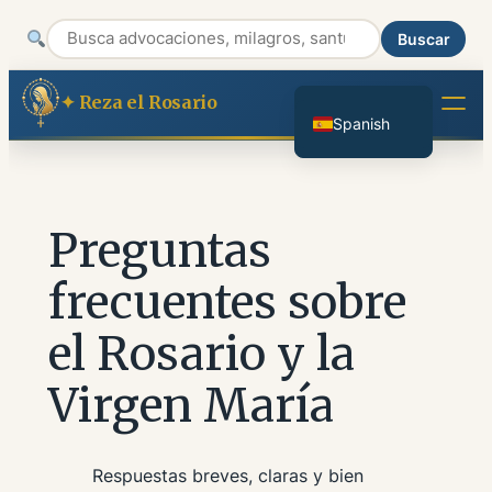
Italian
Buscar
Portuguese
English
Saltar
Reza el Rosario
al
Spanish
contenido
Preguntas
frecuentes sobre
el Rosario y la
Virgen María
Respuestas breves, claras y bien