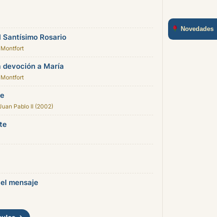
Novedades
l Santísimo Rosario
 Montfort
a devoción a María
 Montfort
ae
Juan Pablo II (2002)
te
 el mensaje