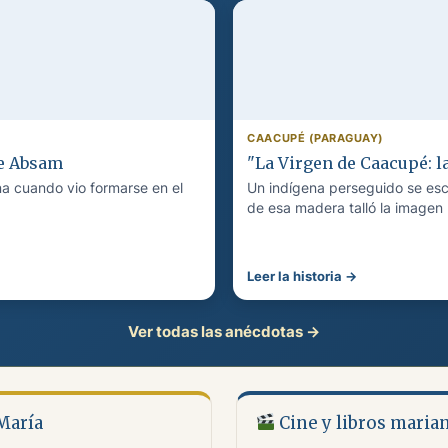
CAACUPÉ (PARAGUAY)
de Absam
"La Virgen de Caacupé: la
na cuando vio formarse en el
Un indígena perseguido se esco
de esa madera talló la imagen
Leer la historia →
Ver todas las anécdotas →
 María
Cine y libros maria