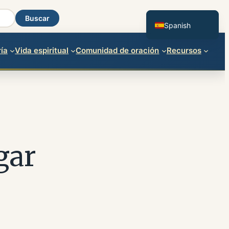
English
Buscar
Spanish
ía
Vida espiritual
Comunidad de oración
Recursos
gar