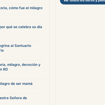
Ver todos los libros y pel
toria, cómo fue el milagro
 por qué se celebra su día
egrina al Santuario
ria
oria, milagro, devoción y
en RD
milagro de ser mamá
uestra Señora de