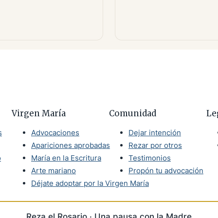
Virgen María
Comunidad
Le
s
Advocaciones
Dejar intención
Apariciones aprobadas
Rezar por otros
o
María en la Escritura
Testimonios
Arte mariano
Propón tu advocación
Déjate adoptar por la Virgen María
Reza el Rosario · Una pausa con la Madre