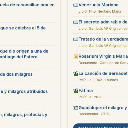
Venezuela Mariana
ela de reconciliación» en
Libro · Hno. Nectario María
El secreto admirable de
 que se celebra el 5 de
Libro · San Luis Mª Grignion de
Tratado de la verdader
Libro · San Luis Mª Grignion de
 que dio origen a una de
Rosarium Virginis Mari
antiago del Estero
Documento · Carta ap. de San 
La canción de Bernadet
 de dos milagros
Película · 1943 · Lourdes
Fátima
fe y milagros atribuidos
Película · 2020
Guadalupe: el milagro y
Documental · 2015
n, milagros, profecías y